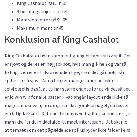
King Cashalot har 5 hjul
9 betalingslinjer i spillet
Møntværdien er på $0.05
Maksimum mønt er 45
Konklusion af King Cashalot
King Cashalot er uden sammenligning et fantastisk spil! Det
er sjovt og der er en høj jackpot, hvis man gik hen og var så
heldig. Den er en tidsrøver uden lige, men det går nok, når
spillet er så sjovt. At du bruger mange timer betyder
selvfølgelig også, at du har større chance for at vinde, så det
er jo win win for alle parter. Hvad angår layout er der ikke så
meget at skrive hjem om, men det gør ikke noget, da resten
er rigtig lækkert. Det eneste minus ved spillet kunne være, at
man ikke fandt middelaldertemaet interessant. Det sker jo,
at temaet som det pågældende spil udbyder ikke falder i ens