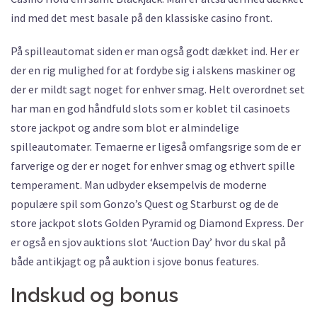
ind med det mest basale på den klassiske casino front.
På spilleautomat siden er man også godt dækket ind. Her er
der en rig mulighed for at fordybe sig i alskens maskiner og
der er mildt sagt noget for enhver smag. Helt overordnet set
har man en god håndfuld slots som er koblet til casinoets
store jackpot og andre som blot er almindelige
spilleautomater. Temaerne er ligeså omfangsrige som de er
farverige og der er noget for enhver smag og ethvert spille
temperament. Man udbyder eksempelvis de moderne
populære spil som Gonzo’s Quest og Starburst og de de
store jackpot slots Golden Pyramid og Diamond Express. Der
er også en sjov auktions slot ‘Auction Day’ hvor du skal på
både antikjagt og på auktion i sjove bonus features.
Indskud og bonus