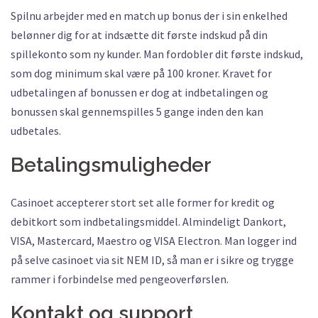
Spilnu arbejder med en match up bonus der i sin enkelhed
belønner dig for at indsætte dit første indskud på din
spillekonto som ny kunder. Man fordobler dit første indskud,
som dog minimum skal være på 100 kroner. Kravet for
udbetalingen af bonussen er dog at indbetalingen og
bonussen skal gennemspilles 5 gange inden den kan
udbetales.
Betalingsmuligheder
Casinoet accepterer stort set alle former for kredit og
debitkort som indbetalingsmiddel. Almindeligt Dankort,
VISA, Mastercard, Maestro og VISA Electron. Man logger ind
på selve casinoet via sit NEM ID, så man er i sikre og trygge
rammer i forbindelse med pengeoverførslen.
Kontakt og support