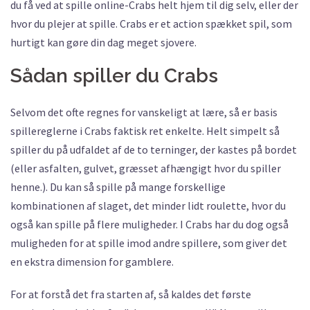
du få ved at spille online-Crabs helt hjem til dig selv, eller der
hvor du plejer at spille. Crabs er et action spækket spil, som
hurtigt kan gøre din dag meget sjovere.
Sådan spiller du Crabs
Selvom det ofte regnes for vanskeligt at lære, så er basis
spillereglerne i Crabs faktisk ret enkelte. Helt simpelt så
spiller du på udfaldet af de to terninger, der kastes på bordet
(eller asfalten, gulvet, græsset afhængigt hvor du spiller
henne.). Du kan så spille på mange forskellige
kombinationen af slaget, det minder lidt roulette, hvor du
også kan spille på flere muligheder. I Crabs har du dog også
muligheden for at spille imod andre spillere, som giver det
en ekstra dimension for gamblere.
For at forstå det fra starten af, så kaldes det første