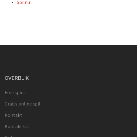
Spilnu
OVERBLIK
Free spins
Gratis online spil
Kontakt
Kontakt Os