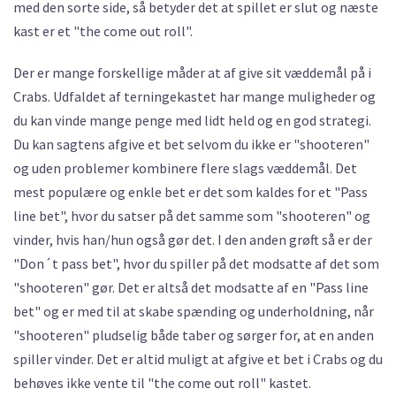
med den sorte side, så betyder det at spillet er slut og næste
kast er et "the come out roll".
Der er mange forskellige måder at af give sit væddemål på i
Crabs. Udfaldet af terningekastet har mange muligheder og
du kan vinde mange penge med lidt held og en god strategi.
Du kan sagtens afgive et bet selvom du ikke er "shooteren"
og uden problemer kombinere flere slags væddemål. Det
mest populære og enkle bet er det som kaldes for et "Pass
line bet", hvor du satser på det samme som "shooteren" og
vinder, hvis han/hun også gør det. I den anden grøft så er der
"Don´t pass bet", hvor du spiller på det modsatte af det som
"shooteren" gør. Det er altså det modsatte af en "Pass line
bet" og er med til at skabe spænding og underholdning, når
"shooteren" pludselig både taber og sørger for, at en anden
spiller vinder. Det er altid muligt at afgive et bet i Crabs og du
behøves ikke vente til "the come out roll" kastet.