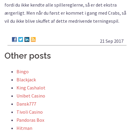
fordi du ikke kendte alle spillereglerne, så er det ekstra
ærgerligt. Men når du først er kommet i gang med Crabs, så
vil du ikke blive skuffet af dette medrivende terningespil.
21 Sep 2017
Other posts
Bingo
Blackjack
King Cashalot
Unibet Casino
Dansk777
Tivoli Casino
Pandoras Box
Hitman